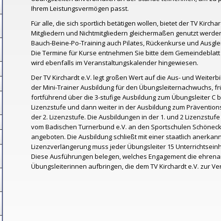
Ihrem Leistungsvermögen passt.
Für alle, die sich sportlich betätigen wollen, bietet der TV Kirch
Mitgliedern und Nichtmitgliedern gleichermaßen genutzt wer
Bauch-Beine-Po-Training auch Pilates, Rückenkurse und Ausgl
Die Termine für Kurse entnehmen Sie bitte dem Gemeindeblatt 
wird ebenfalls im Veranstaltungskalender hingewiesen.
Der TV Kirchardt e.V. legt großen Wert auf die Aus- und Weiterb
der Mini-Trainer Ausbildung für den Übungsleiternachwuchs, f
fortführend über die 3-stufige Ausbildung zum Übungsleiter C b
Lizenzstufe und dann weiter in der Ausbildung zum Präventionst
der 2. Lizenzstufe. Die Ausbildungen in der 1. und 2 Lizenzst
vom Badischen Turnerbund e.V. an den Sportschulen Schöneck 
angeboten. Die Ausbildung schließt mit einer staatlich anerkan
Lizenzverlängerung muss jeder Übungsleiter 15 Unterrichtseinhe
Diese Ausführungen belegen, welches Engagement die ehrenam
Übungsleiterinnen aufbringen, die dem TV Kirchardt e.V. zur V